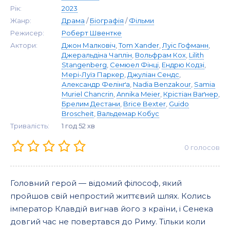
Рік:
2023
Жанр:
Драма
/
Біографія
/
Фільми
Режисер:
Роберт Швентке
Актори:
Джон Малковіч
,
Tom Xander
,
Луіс Гофманн
,
Джеральдіна Чаплін
,
Вольфрам Кох
,
Lilith
Stangenberg
,
Семюел Фінці
,
Ендрю Кодзі
,
Мері-Луїз Паркер
,
Джуліан Сендс
,
Александр Фелінґа
,
Nadia Benzakour
,
Samia
Muriel Chancrin
,
Annika Meier
,
Крістіан Ваґнер
,
Брелим Дестани
,
Brice Bexter
,
Guido
Broscheit
,
Вальдемар Кобус
Тривалість:
1 год 52 хв
0
голосов
Головний герой — відомий філософ, який
пройшов свій непростий життєвий шлях. Колись
імператор Клавдій вигнав його з країни, і Сенека
довгий час не повертався до Риму. Тільки коли