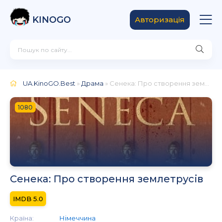
KINOGO
Авторизація
UA.KinoGO.Best
»
Драма
» Сенека: Про створення землетрусів
1080
Сенека: Про створення землетрусів
5.0
Країна:
Німеччина