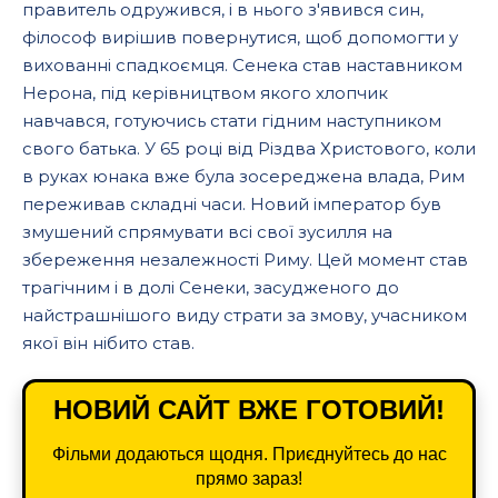
правитель одружився, і в нього з'явився син,
філософ вирішив повернутися, щоб допомогти у
вихованні спадкоємця. Сенека став наставником
Нерона, під керівництвом якого хлопчик
навчався, готуючись стати гідним наступником
свого батька. У 65 році від Різдва Христового, коли
в руках юнака вже була зосереджена влада, Рим
переживав складні часи. Новий імператор був
змушений спрямувати всі свої зусилля на
збереження незалежності Риму. Цей момент став
трагічним і в долі Сенеки, засудженого до
найстрашнішого виду страти за змову, учасником
якої він нібито став.
НОВИЙ САЙТ ВЖЕ ГОТОВИЙ!
Фільми додаються щодня. Приєднуйтесь до нас
прямо зараз!