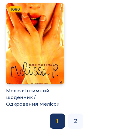
1080
Меліса: Інтимний
щоденник /
Одкровення Мелісси
1
2