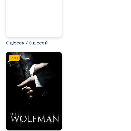
Одіссея / Одіссей
720