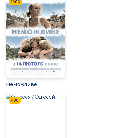
1080
Неможливе
480