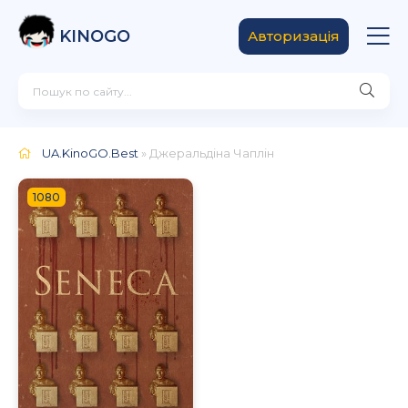
KINOGO
Авторизація
UA.KinoGO.Best
» Джеральдіна Чаплін
1080