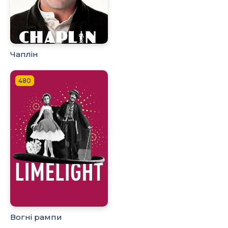
Чаплін
480
Вогні рампи