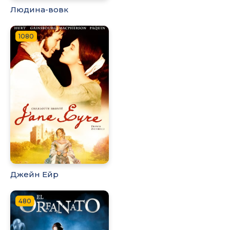
Людина-вовк
1080
Джейн Ейр
480