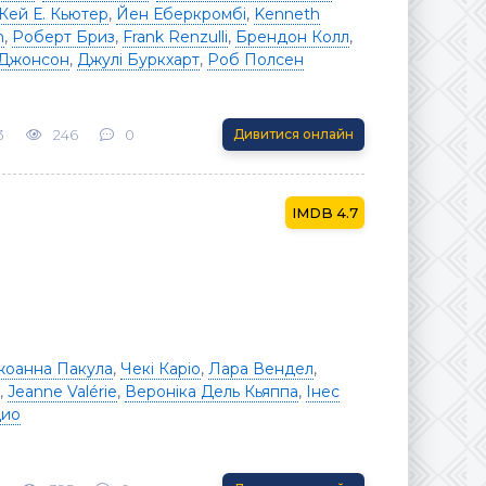
Кей Е. Кьютер
,
Йен Еберкромбі
,
Kenneth
h
,
Роберт Бриз
,
Frank Renzulli
,
Брендон Колл
,
 Джонсон
,
Джулі Буркхарт
,
Роб Полсен
3
246
0
Дивитися онлайн
4.7
оанна Пакула
,
Чекі Каріо
,
Лара Вендел
,
,
Jeanne Valérie
,
Вероніка Дель Кьяппа
,
Інес
цио