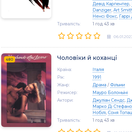
Девід Карпентер
,
Danziger
,
Art Smit
Ненсі Фокс
,
Гаррі
Тривалість:
1 год 43 хв
06.01.202
Чоловіки й коханці
480
Країна:
Італія
Рік:
1991
Жанр:
Драма
/
Фільми
Режисер:
Мауро Болоньїні
Актори:
Джуліан Сендс
,
Дж
Марко Ді Стефано
Нобілі
,
Соня Топа
Тривалість:
1 год 43 хв