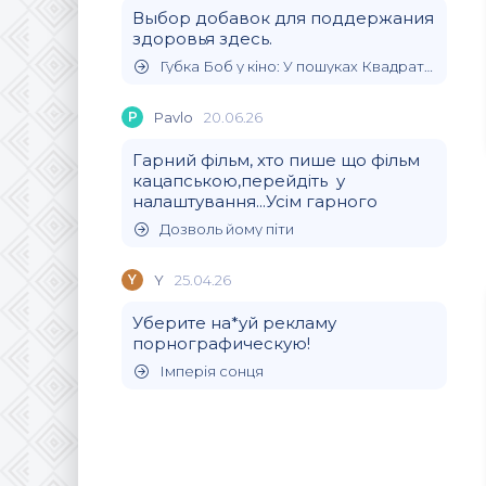
Выбор добавок для поддержания
здоровья здесь.
Губка Боб у кіно: У пошуках Квадратних Штанів
P
Pavlo
20.06.26
Гарний фільм, хто пише що фільм
кацапською,перейдіть у
налаштування...Усім гарного
Дозволь йому піти
Y
Y
25.04.26
Уберите на*уй рекламу
порнографическую!
Імперія сонця