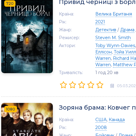
Привид черниці з Борл
720
Країна:
Велика Британія
Рік:
2021
Жанр:
Детектив
/
Драма
Режисер:
Steven M. Smith
Актори:
Toby Wynn-Davies
Еллісон
,
Тойа Уил
Warren
,
Richard Ha
Warren
,
Matthew P
Тривалість:
1 год 20 хв
05.03.202
Зоряна брама: Ковчег 
1080
Країна:
США
,
Канада
Рік:
2008
Жанр:
Бойовик
/
Драма