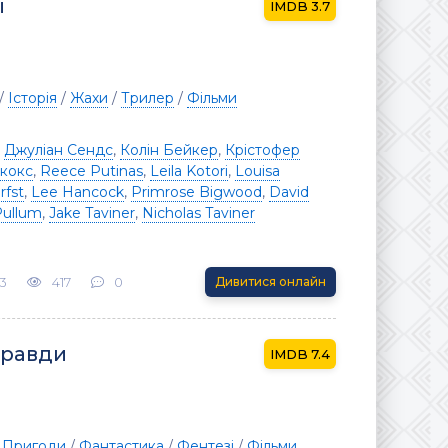
і
3.7
/
Історія
/
Жахи
/
Трилер
/
Фільми
,
Джуліан Сендс
,
Колін Бейкер
,
Крістофер
лкокс
,
Reece Putinas
,
Leila Kotori
,
Louisa
rfst
,
Lee Hancock
,
Primrose Bigwood
,
David
ullum
,
Jake Taviner
,
Nicholas Taviner
3
417
0
Дивитися онлайн
правди
7.4
/
Пригоди
/
Фантастика
/
Фентезі
/
Фільми