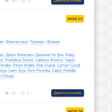
395
0
Дивитися онлайн
3.5
ив
/
Фантастика
/
Трилер
/
Фільми
рс
,
Джон Малковіч
,
Дженна Чи Грін
,
Ruby
ni
,
Thaddeus Street
,
Саймон Філліпс
,
Чарлі
 Anske
,
Peter Anske
,
Rob Dubar
,
Lyman Good
,
Joys
,
Liam Joys
,
Tom Pecinka
,
Cailyn Peddle
,
н Сендс
2
421
0
Дивитися онлайн
7.8