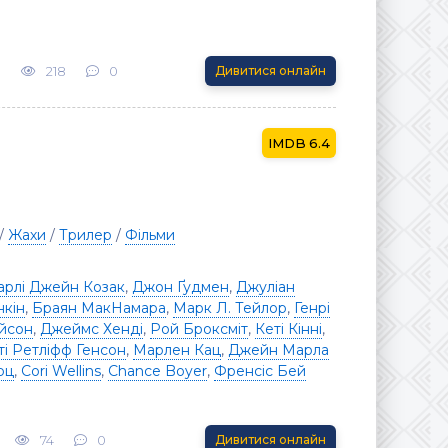
3
218
0
Дивитися онлайн
6.4
/
Жахи
/
Трилер
/
Фільми
арлі Джейн Козак
,
Джон Ґудмен
,
Джуліан
нкін
,
Браян МакНамара
,
Марк Л. Тейлор
,
Генрі
йсон
,
Джеймс Хенді
,
Рой Броксміт
,
Кеті Кінні
,
ті Ретліфф Генсон
,
Марлен Кац
,
Джейн Марла
рц
,
Cori Wellins
,
Chance Boyer
,
Френсіс Бей
74
0
Дивитися онлайн