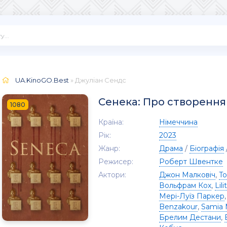
UA.KinoGO.Best
» Джуліан Сендс
Сенека: Про створення
1080
Країна:
Німеччина
Рік:
2023
Жанр:
Драма
/
Біографія
Режисер:
Роберт Швентке
Актори:
Джон Малковіч
,
T
Вольфрам Кох
,
Lil
Мері-Луїз Паркер
Benzakour
,
Samia 
Брелим Дестани
,