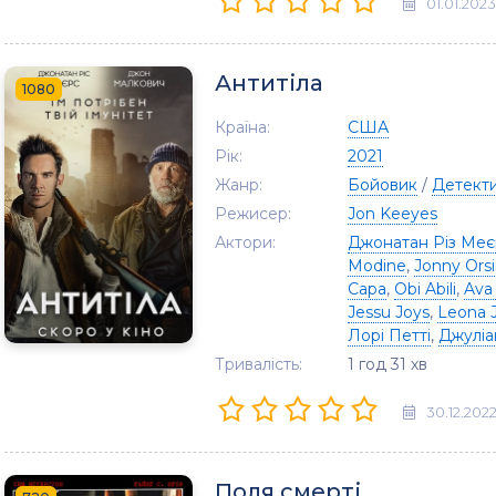
01.01.2023
Антитіла
1080
Країна:
США
Рік:
2021
Жанр:
Бойовик
/
Детект
Режисер:
Jon Keeyes
Актори:
Джонатан Різ Меє
Modine
,
Jonny Orsi
Сара
,
Obi Abili
,
Ava
Jessu Joys
,
Leona 
Лорі Петті
,
Джуліа
Тривалість:
1 год 31 хв
30.12.202
Поля смерті