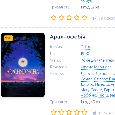
Кобус
Тривалість:
1 год 52 хв
28.12.202
Арахнофобія
720
Країна:
США
Рік:
1990
Жанр:
Комедія
/
Фентезі
Режисер:
Френк Маршалл
Актори:
Джефф Деніелс
,
Г
Сендс
,
Стюарт Па
Джонс
,
Пітер Дже
Mary Carver
,
Ґарет
Роббінс
,
Тео Шва
Тривалість:
1 год 43 хв
17.12.2023