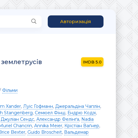
Авторизація
 землетрусів
5.0
/
Фільми
om Xander
,
Луіс Гофманн
,
Джеральдіна Чаплін
,
ith Stangenberg
,
Семюел Фінці
,
Ендрю Кодзі
,
,
Джуліан Сендс
,
Александр Фелінґа
,
Nadia
Muriel Chancrin
,
Annika Meier
,
Крістіан Ваґнер
,
Brice Bexter
,
Guido Broscheit
,
Вальдемар