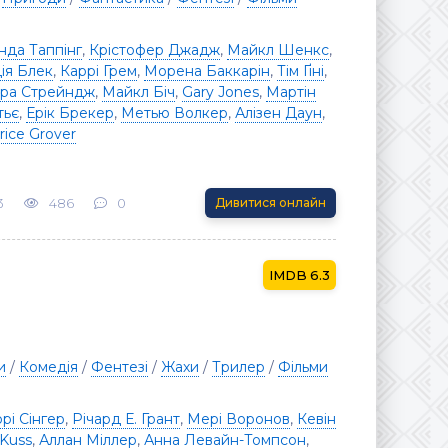
нда Таппінг
,
Крістофер Джадж
,
Майкл Шенкс
,
ія Блек
,
Каррі Грем
,
Морена Баккарін
,
Тім Ґіні
,
ра Стрейндж
,
Майкл Біч
,
Gary Jones
,
Мартін
тьє
,
Ерік Брекер
,
Метью Волкер
,
Алізен Даун
,
rice Grover
3
486
0
Дивитися онлайн
6.3
и
/
Комедія
/
Фентезі
/
Жахи
/
Трилер
/
Фільми
рі Сінгер
,
Річард Е. Грант
,
Мері Воронов
,
Кевін
 Kuss
,
Аллан Міллер
,
Анна Левайн-Томпсон
,