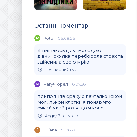
Останні коментарі
P
Peter
06.08.26
Я пишаюсь цією молодою
дівчиною яка переборола страх та
здійснила свою мрію
Незламний дух
М
магучi орел
16.07.26
приподняв сраку с пачтальонской
могильной клетки я поняв что
сякий який раз ягда я коле
Angry Birds у кіно
J
Juliana
29.06.26