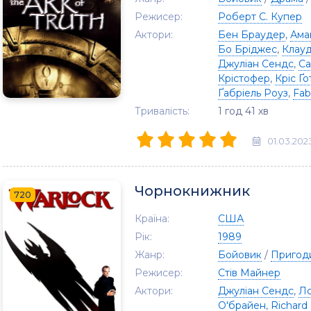
Режисер:
Роберт С. Купер
Актори:
Бен Браудер
,
Ама
Бо Бріджес
,
Клауд
Джуліан Сендс
,
Са
Крістофер
,
Кріс Ґо
Ґабріель Роуз
,
Fab
Тривалість:
1 год 41 хв
01.03.202
Чорнокнижник
720
Країна:
США
Рік:
1989
Жанр:
Бойовик
/
Пригод
Режисер:
Стів Майнер
Актори:
Джуліан Сендс
,
Ло
О'брайен
,
Richard