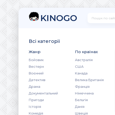
KINOGO
Всі категорії
Жанр
По країнах
Бойовик
Австралія
Вестерн
США
Воєнний
Канада
Детектив
Велика Британія
Драма
Франція
Документальний
Німеччина
Пригоди
Бельгія
Історія
Данія
Комедія
Швеція