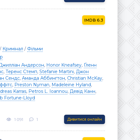
6.3
/
Кримінал
/
Фільми
ер
Джилліан Андерсон
,
Honor Kneafsey
,
Ґленн
нс
,
Теренс Стемп
,
Stefanie Martini
,
Джон
ан Сендс
,
Аманда Аббингтон
,
Christian McKay
,
ффітс
,
Preston Nyman
,
Madeleine Hyland
,
dreas Karras
,
Petros L. Ioannou
,
Девід Канн
,
b Fortune-Lloyd
3
1 091
1
Дивитися онлайн