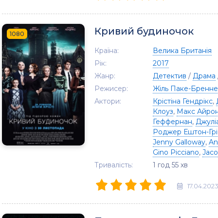
Кривий будиночок
1080
Країна:
Велика Британія
Рік:
2017
Жанр:
Детектив
/
Драма
Режисер:
Жіль Паке-Бренн
Актори:
Крістіна Гендрікс
,
Клоуз
,
Макс Айро
Геффернан
,
Джулі
Роджер Ештон-Грі
Jenny Galloway
,
An
Gino Picciano
,
Jaco
Тривалість:
1 год 55 хв
17.04.202