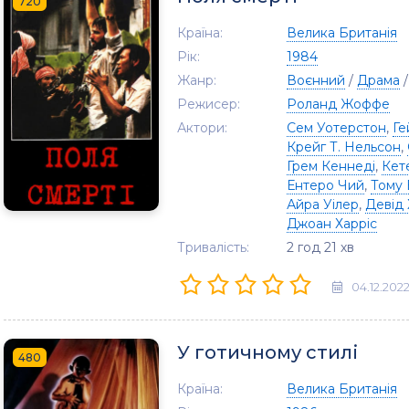
720
Країна:
Велика Британія
Рік:
1984
Жанр:
Воєнний
/
Драма
Режисер:
Роланд Жоффе
Актори:
Сем Уотерстон
,
Ге
Крейг Т. Нельсон
,
Грем Кеннеді
,
Кет
Ентеро Чий
,
Тому
Айра Уілер
,
Девід 
Джоан Харріс
Тривалість:
2 год 21 хв
04.12.202
У готичному стилі
480
Країна:
Велика Британія