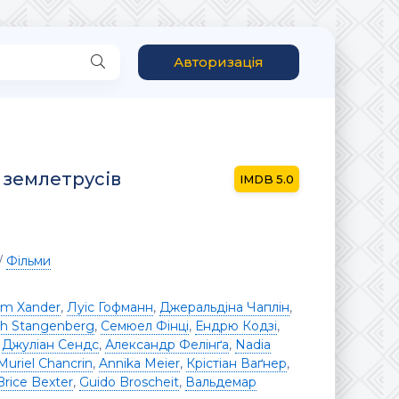
Авторизація
 землетрусів
5.0
/
Фільми
om Xander
,
Луіс Гофманн
,
Джеральдіна Чаплін
,
ith Stangenberg
,
Семюел Фінці
,
Ендрю Кодзі
,
,
Джуліан Сендс
,
Александр Фелінґа
,
Nadia
Muriel Chancrin
,
Annika Meier
,
Крістіан Ваґнер
,
Brice Bexter
,
Guido Broscheit
,
Вальдемар