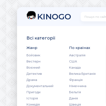
KINOGO
Всі категорії
Жанр
По країнах
Бойовик
Австралія
Вестерн
США
Воєнний
Канада
Детектив
Велика Британія
Драма
Франція
Документальний
Німеччина
Пригоди
Бельгія
Історія
Данія
Комедія
Швеція