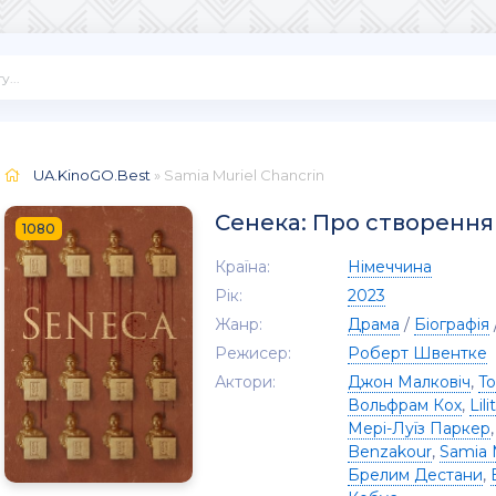
UA.KinoGO.Best
» Samia Muriel Chancrin
Сенека: Про створення
1080
Країна:
Німеччина
Рік:
2023
Жанр:
Драма
/
Біографія
Режисер:
Роберт Швентке
Актори:
Джон Малковіч
,
T
Вольфрам Кох
,
Lil
Мері-Луїз Паркер
Benzakour
,
Samia 
Брелим Дестани
,