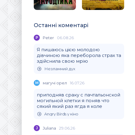
Останні коментарі
P
Peter
06.08.26
Я пишаюсь цією молодою
дівчиною яка переборола страх та
здійснила свою мрію
Незламний дух
М
магучi орел
16.07.26
приподняв сраку с пачтальонской
могильной клетки я поняв что
сякий який раз ягда я коле
Angry Birds у кіно
J
Juliana
29.06.26