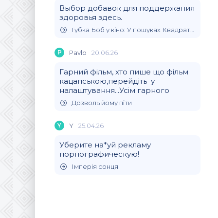
Выбор добавок для поддержания
здоровья здесь.
Губка Боб у кіно: У пошуках Квадратних Штанів
P
Pavlo
20.06.26
Гарний фільм, хто пише що фільм
кацапською,перейдіть у
налаштування...Усім гарного
Дозволь йому піти
Y
Y
25.04.26
Уберите на*уй рекламу
порнографическую!
Імперія сонця