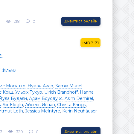
3
218
0
Дивитися онлайн
7.1
я
/
Фільми
ис Москітто
,
Нуман Акар
,
Samia Muriel
с Кріш
,
Ульріх Тукур
,
Ulrich Brandhoff
,
Hanna
Йула Будали
,
Адам Боусдукс
,
Asim Demirel
,
s
,
Siir Eloglu
,
Айсель Исчан
,
Christa Krings
,
rtmut Loth
,
Jessica McIntyre
,
Karin Neuhäuser
23
320
0
Дивитися онлайн