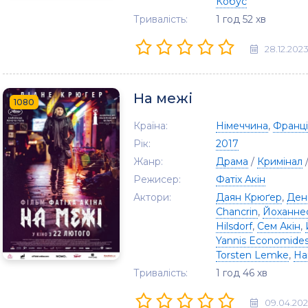
Кобус
Тривалість:
1 год 52 хв
28.12.202
На межі
1080
Країна:
Німеччина
,
Франці
Рік:
2017
Жанр:
Драма
/
Кримінал
Режисер:
Фатіх Акін
Актори:
Даян Крюґер
,
Ден
Chancrin
,
Йоханне
Hilsdorf
,
Сем Акін
,
Yannis Economide
Torsten Lemke
,
Ha
Тривалість:
1 год 46 хв
09.04.20