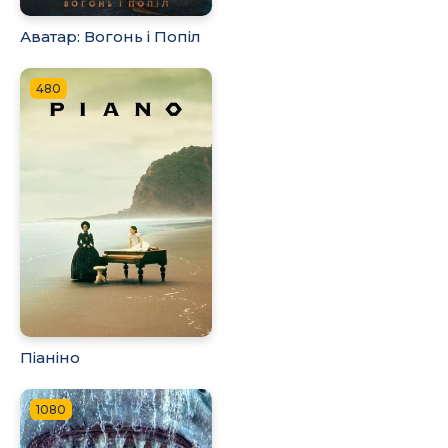
Аватар: Вогонь і Попіл
480
Піаніно
1080