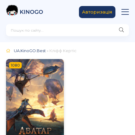
KINOGO
Авторизація
UA.KinoGO.Best
» Кліфф Кертіс
1080