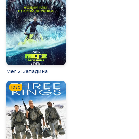
Меґ 2: Западина
1080