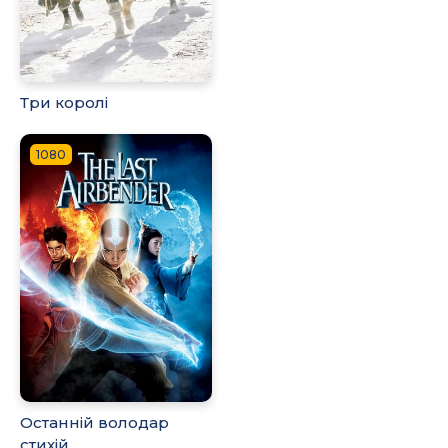
Три королі
1080
Останній володар
стихій