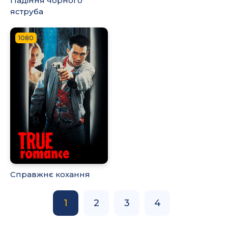
Падіння чорного
яструба
1080
Справжнє кохання
1
2
3
4