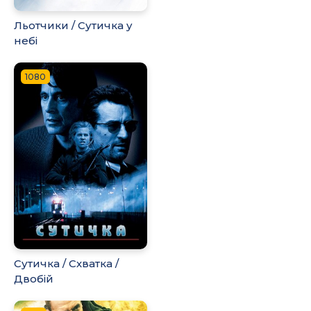
Льотчики / Сутичка у
небі
1080
Сутичка / Схватка /
Двобій