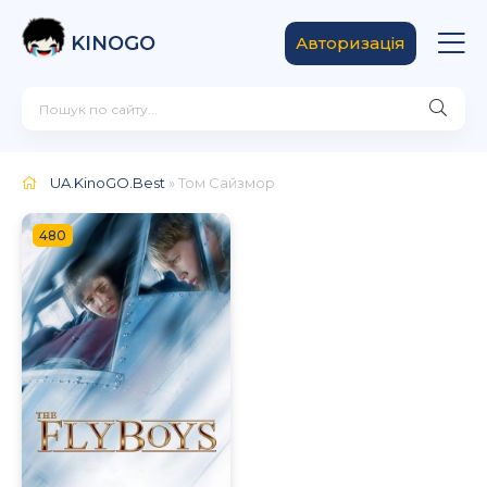
KINOGO
Авторизація
UA.KinoGO.Best
» Том Сайзмор
480