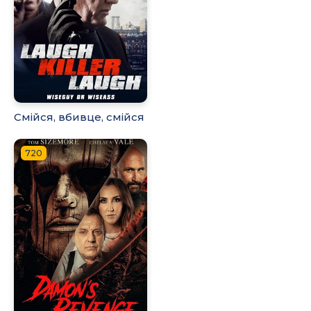
Смійся, вбивце, смійся
720