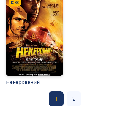
1080
Некерований
1
2