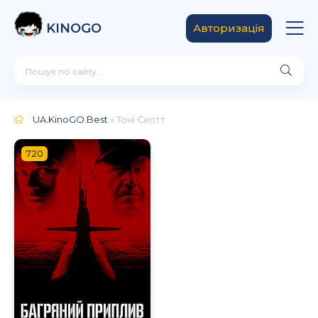
KINOGO
Авторизація
UA.KinoGO.Best
» Тоні Скотт
720