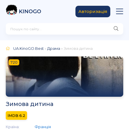
KINOGO
Авторизація
UA.KinoGO.Best
»
Драма
» Зимова дитина
720
Зимова дитина
6.2
Країна:
Франція