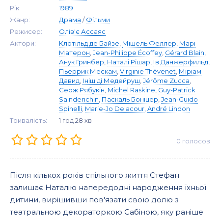
Рік:
1989
Жанр:
Драма
/
Фільми
Режисер:
Олів'є Ассаяс
Актори:
Клотільд де Байзе
,
Мішель Феллер
,
Марі
Матерон
,
Jean-Philippe Écoffey
,
Gérard Blain
,
Анук Гринбер
,
Наталі Рішар
,
Ів Данжерфильд
,
Пьеррик Мескам
,
Virginie Thévenet
,
Міріам
Давид
,
Ініш ді Медейруш
,
Jérôme Zucca
,
Серж Рябукін
,
Michel Raskine
,
Guy-Patrick
Sainderichin
,
Паскаль Боніцер
,
Jean-Guido
Spinelli
,
Marie-Jo Delacour
,
André Lindon
Тривалість:
1 год 28 хв
0
голосов
Після кількох років спільного життя Стефан
залишає Наталію напередодні народження їхньої
дитини, вирішивши пов'язати свою долю з
театральною декораторкою Сабіною, яку раніше