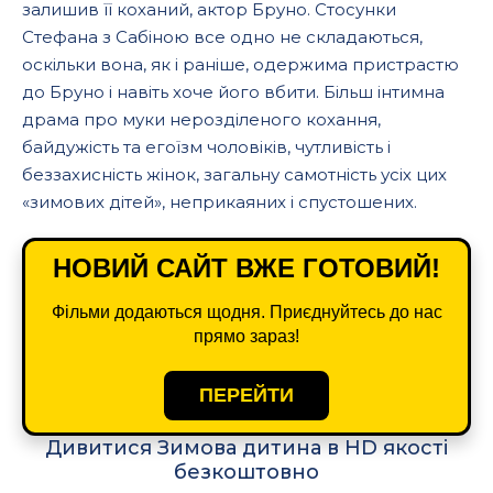
залишив її коханий, актор Бруно. Стосунки
Стефана з Сабіною все одно не складаються,
оскільки вона, як і раніше, одержима пристрастю
до Бруно і навіть хоче його вбити. Більш інтимна
драма про муки нерозділеного кохання,
байдужість та егоїзм чоловіків, чутливість і
беззахисність жінок, загальну самотність усіх цих
«зимових дітей», неприкаяних і спустошених.
НОВИЙ САЙТ ВЖЕ ГОТОВИЙ!
Фільми додаються щодня. Приєднуйтесь до нас
прямо зараз!
ПЕРЕЙТИ
Дивитися Зимова дитина в HD якості
безкоштовно