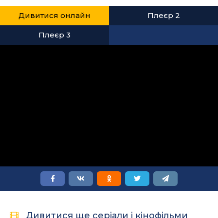
Дивитися онлайн
Плеєр 2
Плеєр 3
Дивитися ще серіали і кінофільми