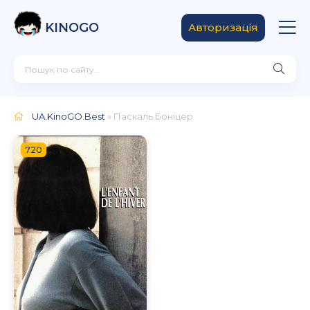
KINOGO
Авторизація
UA.KinoGO.Best
» Паскаль Боніцер
720