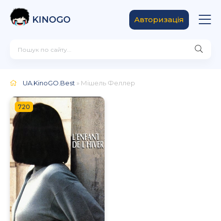
KINOGO
Авторизація
UA.KinoGO.Best
» Мішель Феллер
720