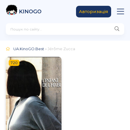
KINOGO
Авторизація
UA.KinoGO.Best
» Jérôme Zucca
720