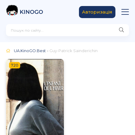
KINOGO
Авторизація
UA.KinoGO.Best
» Guy-Patrick Sainderichin
720