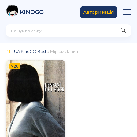
KINOGO
Авторизація
UA.KinoGO.Best
» Міріам Давид
720