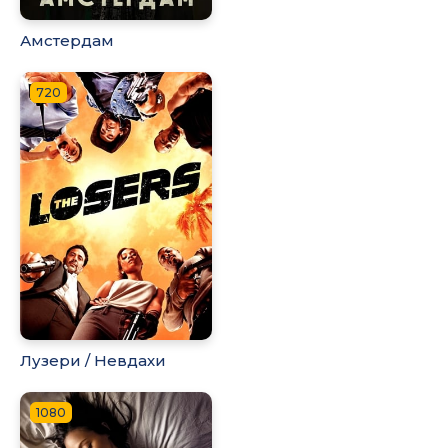
Амстердам
720
Лузери / Невдахи
1080