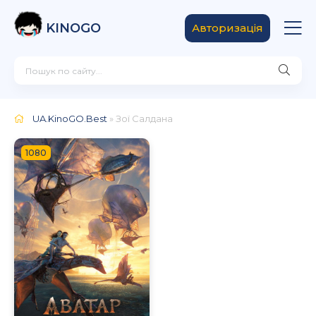
KINOGO
Авторизація
UA.KinoGO.Best
» Зої Салдана
1080